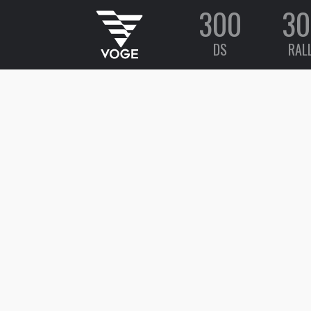
300
30
DS
RAL