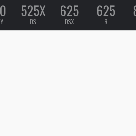
0
525X
625
625
LY
DS
DSX
R