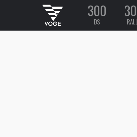
300
30
DS
RAL