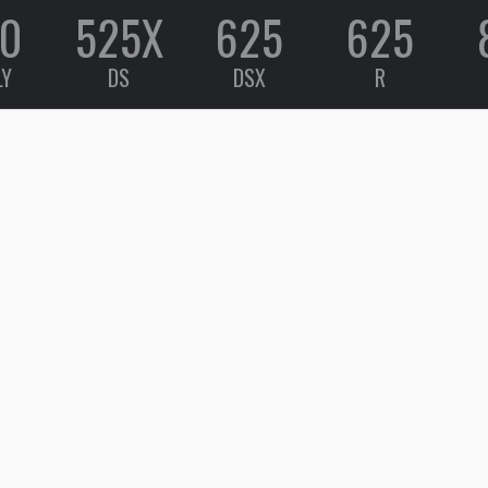
0
525X
625
625
LY
DS
DSX
R